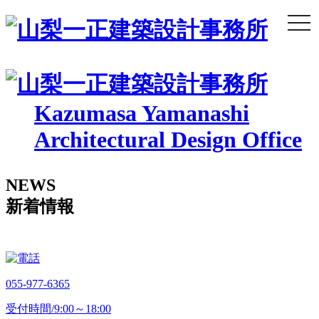
togg
navi
Kazumasa Yamanashi
Architectural Design Office
NEWS
新着情報
055-977-6365
受付時間/9:00～18:00